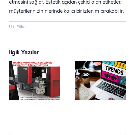
etmesini sağlar. Estetik açıdan çekici olan etiketler,
müşterilerin zihinlerinde kalıcı bir izlenim bırakabilir.
Usb Etiket
Etiket
Etiket
Sanatı:
İlgili Yazılar
Tasarımında
Tasarım,
muz
Son
Malzeme
r
Trendler:
Ve
2024’ün
Teknoloji
imiz
Gözde
Ile İleri
Etiket
Düzey
Stilleri
Stratejiler